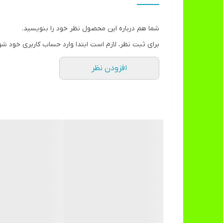
با لوازم ایمنی {زانو بند و ارنج بند}
به همراه کوله
شما هم درباره این محصول نظر خود را بنویسید.
در سایز بندی
برای ثبت نظر، لازم است ابتدا وارد حساب کاربری خود شو
S:30_34
افزودن نظر
M:34_38
L:38_42
برای انتخاب رنگ و سایز قبل از خرید تماس حاصل فرمای