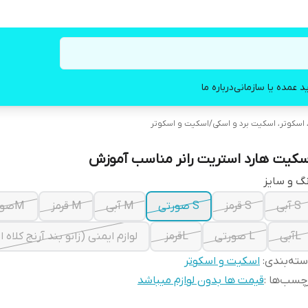
د عمده یا سازمانی
درباره ما
اسکوتر، اسکیت برد و اسکی
/
اسکیت و اسکوتر
سکیت هارد استریت رانر مناسب آموزش
گ و سایز
S آبی
S قرمز
S صورتی
M آبی
M قرمز
Mصورتی
Lآبی
L صورتی
Lقرمز
لوازم ایمنی (زانو بند آرنج کلاه 
ته‌بندی
:
اسکیت و اسکوتر
چسب‌ها :
قیمت ها بدون لوازم میباشد