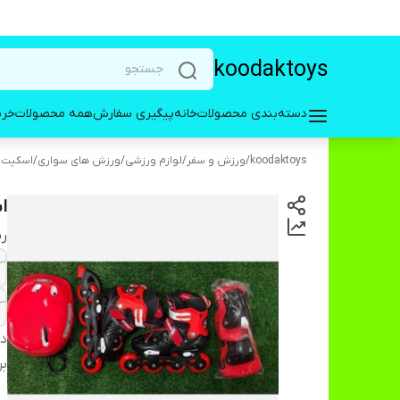
koodaktoys
دسته‌بندی محصولات
خانه
پیگیری سفارش
همه محصولات
خری
koodaktoys
/
ورزش و سفر
/
لوازم ورزشی
/
ورزش های سواری
/
اسکیت، 
ا
رن
دس
بر