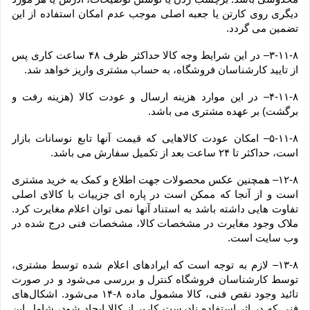
دیگری روی کارتن یا جعبه اصلی موجب عدم امکان استفاده از این 
تضمین می گردد.
۳-۱۱-۸– در این شرایط وجه کالا حداکثر ظرف ۴۸ ساعت کاری پس 
از تایید کارشناسان فروشگاه، به حساب مشتری واریز خواهد شد.
۴-۱۱-۸– در این موارد هزینه ارسال و عودت کالا (هزینه رفت و 
برگشت) بر عهده مشتری می باشد.
۵-۱۱-۸– امکان عودت کالاهایی که قیمت آنها تابع نوسانات بازار 
است، حداکثر تا ۲۴ ساعت بعد از تکمیل سفارش می باشد.
۱۲-۸– همچنین عکس محصولات جهت اطلاع و کمک به خرید مشتری 
است و از آنجا که ممکن است در پاره ای جزییات با کالای اصلی 
تفاوت هایی داشته باشد به استناد آنها نمی توان اعلام مغایرت کرد. 
ملاک وجود مغایرت در مشخصات کالا، مشخصات فنی درج شده در 
وب سایت است.
۱۳-۸– لازم به توجه است که ایرادهای اعلام شده توسط مشتری، 
توسط کارشناسان فروشگاه کنترل و بررسی می‏‌شود و در صورت 
تائید وجود نقص فنی، کالا مشمول ماده ۸-۱۴ می‏‌شود. اشکال‏‌های 
فنی که در اثر استفاده نادرست کاربر از کالا ایجاد شود، شامل این 