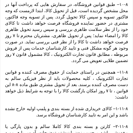
۱۰-۸– طبق قوانین فروشگاه، در سفارش هایی که پرداخت آنها در 
محل مشخص گردیده است، قبل از تحویل کالا، ابتدا لازمست که وجه 
فاکتور تسویه و سپس کالا تحویل گردد. پس از تسویه وجه فاکتور، 
مشتری در حضور نماینده فروشگاه فرصت خواهد داشت تا کالای 
خود را از نظر سلامت ظاهری بررسی و سپس رسید تحویل ظاهری 
کالا را امضاء نماید؛ پس از تحویل ظاهری، مشتریان محترم تا ۷ روز 
فرصت خواهد داشت تا کالا را از نظر فنی بررسی نماید. در صورت 
وجود هر گونه مشکل فنی و تایید کارشناسان خدمات پس از فروش 
مربوطه ، مطابق قانون تجارت الکترونیک ، کالا مشمول قانون ۷ روز 
تضمین طلایی تعویض می گردد.
۱۱-۸– همچنین در راستای حمایت از حقوق مصرف کننده و قوانین 
تجارت الکترونیک ، کلیه محصولات باید از نظر فیزیکی سالم به 
دست مصرف کننده برسند. بعد از تحویل مشتری طبق ماده ۸-۸ این 
قوانین ، تا ۷ روز امکان بازگشت کالا را با توجه به شرایط ذیل خواهد 
داشت:
۱-۱۱-۸– کالای خریداری شده از بسته بندی و پلمپ اولیه خارج نشده 
باشد و این امر به تایید کارشناسان فروشگاه برسد.
۲-۱۱-۸– کارتن و بسته بندی کالا کاملا سالم و بدون پارگی یا 
مخدوشی باشد. برچسب زدن یا نوشتن توضیحات، آدرس یا هر مورد 