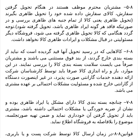
۵-۸– مشتریان محترم موظف هستند در هنگام تحویل گرفتن 
سفارش، کالای سفارش داده شده خود را تحویل ظاهری بگیرند 
(تحویل ظاهری یعنی کالا از تمام جنبه های ظاهری بررسی و در 
صورتیکه فاقد هر گونه ایراد ظاهری باشد، تحویل گرفته شود).توجه 
گردد هنگامی که کالا تحویل ظاهری گرفته می شود، فروشگاه دیگر 
مسئولیتی در قبال مشکلات و ایرادات ظاهری کالا نخواهد داشت.
۶-۸– کالاهایی که در رسید تحویل آنها قید گردیده است که نباید از 
بسته بندی خارج گردند، از بند فوق مستثنی می باشند و مشتریان 
صرفاً می بایست سلامت بسته بندی کالا را بررسی نمایند. در این 
موارد، باز و راه اندازی کالا صرفا باید توسط کارشناسان شرکت 
ارائه دهنده خدمات گارانتی صورت پذیرد، در غیر اینصورت دستگاه 
از گارانتی خارج شده و مسئولیت مشکلات احتمالی بر عهده مشتری 
می باشد.
۷-۸– چنانچه بسته بندی کالا دارای مشکل یا ایراد ظاهری بوده و 
نشان از ضربه خوردگی یا مشکلات احتمالی داشته باشد، مشتری 
باید از تحویل گرفتن آن خودداری نماید و ضمن تهیه صورتجلسه، 
موضوع را بلافاصله به فروشگاه اطلاع نماید.
قوانین۸-۸-در زمان ارسال کالا توسط شرکت پست و یا باربری، 