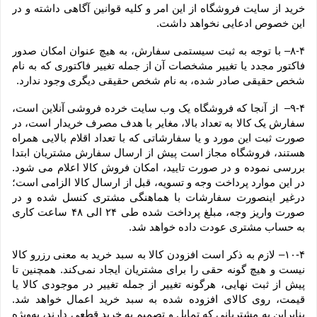
خرید از سایت فروشگاه از این امر و کلیه قوانین آگاهی داشته و در 
این خصوص ادعایی نخواهد داشت.
۸-۴– با توجه به ثبت سیستمی سفارش، به هیچ عنوان امکان صدور 
فاکتور مجدد یا تغییر مشخصات آن از جمله تغییر فاکتوری که به نام 
شخص حقیقی صادر شده، به نام شخص حقیقی دیگری وجود ندارد.
۹-۴–  از آنجا که فروشگاه یک وب ‌سایت خرده‌ فروشی آنلاین است، 
سفارش یک کالا به تعداد بالا، مغایر با هدف مصرف خریدار است، در 
صورت ثبت این مورد و یا سفارشاتی که با تعداد اقلام بالایی همراه 
هستند، فروشگاه مجاز است پیش از ارسال سفارش مشتریان ابتدا 
بررسی نموده و در صورت تایید، امکان فروش کالا اعلام می شود. 
در این موارد پرداخت وجه و تسویه، قبل از ارسال کالا الزامی است؛ 
درغیر اینصورت سفارشات با هماهنگی مشتری کنسل شده و در 
صورت واریز وجه، مبلغ پرداخت شده طی ۲۴ الی ۴۸ ساعت کاری 
به حساب مشتری عودت داده خواهد شد.
۱۰-۴– لازم به ذکر است افزودن کالا به سبد خرید به معنی رزرو کالا 
نیست و هیچ گونه حقی را برای مشتریان ایجاد نمی‌کند. همچنین تا 
پیش از ثبت نهایی، هرگونه تغییر از جمله تغییر در موجودی کالا یا 
قیمت، روی کالای افزوده شده به سبد خرید اعمال خواهد شد. 
بنابراین به مشتریانی که تمایل و تصمیم به خرید قطعی دارند، به‌ویژه 