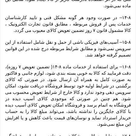
ماده نمی‌‏شود.
۱۴-۸– در صورت وجود هر گونه مشکل فنی و تایید کارشناسان 
خدمات پس از فروش مربوطه ، مطابق قانون تجارت الکترونیک ، 
کالا مشمول قانون ۷ روز تضمین تعویض کالای معیوب می گردد.
۱۵-۸– آسیب‏‌های فیزیکی ناشی از حمل و نقل شامل استفاده از این 
سرویس نمی‏‌شود و مطابق شرایط مربوطه درج شده در این قوانین 
تصمیم گرفته خواهد شد.
۱۶-۸– برای استفاده از خدمات ماده ۸-۱۴( تضمین تعویض ۷ روزه)، 
دقت فرمایید که کالا به ‏خوبی بسته ‌بندی شود، لوازم جانبی و فاکتور 
به صورت کامل به همراه آن ارسال شود. در صورتی که کالای 
برگشتی در شرایط اولیه خود توسط فروشگاه دریافت نشود، امکان 
سرویس دهی وجود ندارد و کالا خارج از شرایط تعویض محسوب می 
شود. هم چنین در صورتی که موجودی کالای آسیب دیده در 
فروشگاه به اتمام برسد و فروشگاه امکان تعویض کالای آسیب دیده 
با کالای جایگزین را نداشته باشد، می‌تواند مبلغ کالا را به حساب 
خریدار استرداد نماید و نوسان‏‌های قیمت باعث کاهش و یا افزایش 
این مبلغ نمی‌‏شود.
۱۷-۸– به دلیل مسائل و مشکلات روی داده و بر اساس هماهنگی 