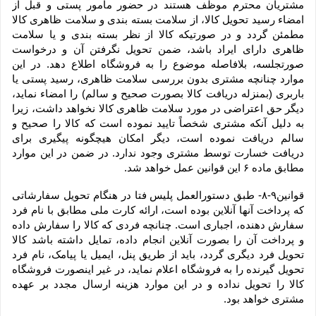
مشتریان محترم موظف هستند در حضور مامور پستی و قبل از 
امضاء رسید تحویل کالا، از سلامت بسته بندی و سلامت ظاهری کالا 
مطمئن گردد و در صورتیکه کالا از نظر بسته بندی و یا سلامت 
ظاهری دارای ایراد باشد، ضمن تحویل نگرفتن آن و درخواست 
صورتجلسه، بلافاصله موضوع را به فروشگاه اطلاع دهد. در این 
موارد چنانچه مشتری بدون بررسی سلامت ظاهری، رسید پستی یا 
باربری (بمنزله دریافت کالا بصورت صحیح و سالم) را امضاء نماید، 
دیگر حق اعتراضی در مورد سلامت ظاهری کالا نخواهد داشت، زیرا 
به دلیل آنکه مشتری شخصاً تایید نموده است که کالا را صحیح و 
سالم دریافت نموده است، دیگر امکان هیچگونه پیگیری برای 
دریافت خسارت توسط مشتری وجود ندارد. در ضمن در این موارد 
مطابق ماده ۶ این قوانین عمل خواهد شد.
قوانین۹-۸- طبق دستورالعمل پلیس فتا در هنگام تحویل سفارشاتی 
که پرداخت آنها آنلاین بوده است، ارائه کارت ملی مطابق با نام فرد 
سفارش دهنده، اجباری است. چنانچه فردی که کالا را سفارش داده 
و پرداخت آن را بصورت آنلاین انجام داده، تمایل داشته باشد کالا 
تحویل فرد دیگری گردد، باید از طریق پنل، ایمیل یا پیامک، نام فرد 
تحویل گیرنده را به فروشگاه اعلام نماید، در غیر اینصورت فروشگاه 
کالا را تحویل نداده و در این موارد هزینه ارسال مجدد بر عهده 
مشتری خواهد بود.