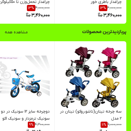
چراغدار باطری خور
چراغدار تحمل‌وزن تا ۵۰‌کیلوگرم
4,000,000
4,000,000
13
%
13
%
3,460,000
3,460,000
پربازدیدترین محصولات
مشاهده همه
سه چرخه تیتان(تاشو،روکو) تیتان در
دوچرخه سایز ۱۲ سونیک در
۲ مدل
سونیک ترمزدار و سونیک اکو
4,300,000
9,000,000
9
%
11
%