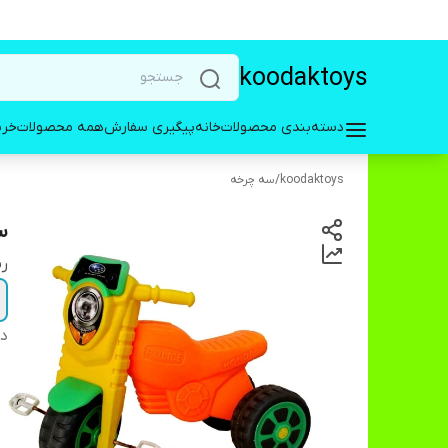
koodaktoys
دسته‌بندی محصولات
خانه
پیگیری سفارش
همه محصولات
خری
koodaktoys
/
سه‌ چرخه
س
ر
دس