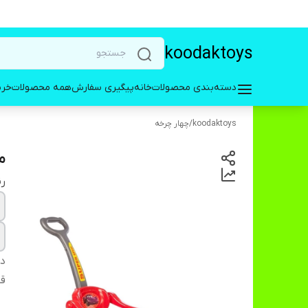
koodaktoys
دسته‌بندی محصولات
خانه
پیگیری سفارش
همه محصولات
خری
koodaktoys
/
چهار چرخه
م
ر
دس
قا