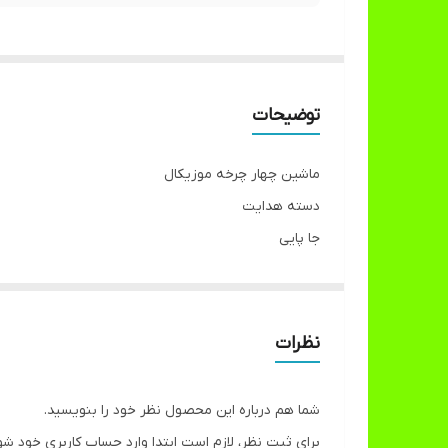
توضیحات
ماشین چهار چرخه موزیکال
دسته هدایت
جا پایی
صندوق دار
فرمان قابلیت چرخش به طرفین
رنک بندی به شرح زیر
نظرات
قرمز ابی
زرد قرمز
شما هم درباره این محصول نظر خود را بنویسید.
ابی زرد
برای ثبت نظر، لازم است ابتدا وارد حساب کاربری خود شو