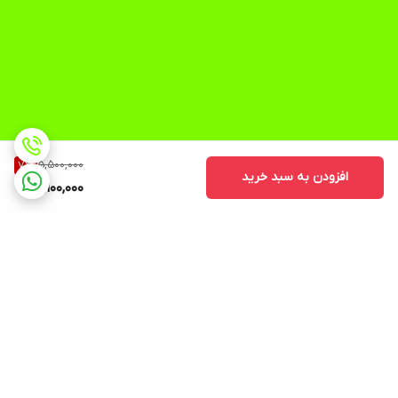
5,500,000
7
%
افزودن به سبد خرید
5,100,000
برگشت به بالا