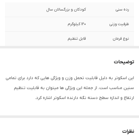
رده سنی
کودکان و بزرگسالان سال
ظرفیت وزنی
120 کیلوگرم
نوع فرمان
قابل تنظیم
جنس دسته
پلاستیک
توضیحات
قطر چرخ
2000 میلی‌متر
این اسکوتر به دلیل قابلیت تحمل وزن و ویژگی هایی که دارد برای تمامی
جنس چرخ
ژله ای
سنین مناسب است. از جمله این ویژگی ها میتوان به قابلیت تنظیم
تعداد چرخ
2 عدد
ارتفاع و اندازه سطح دسته نگه دارنده اسکوتر اشاره کرد.
امکانات ایمنی و
ترمز
امنیتی
نظرات
امکانات همراه
دستگیره