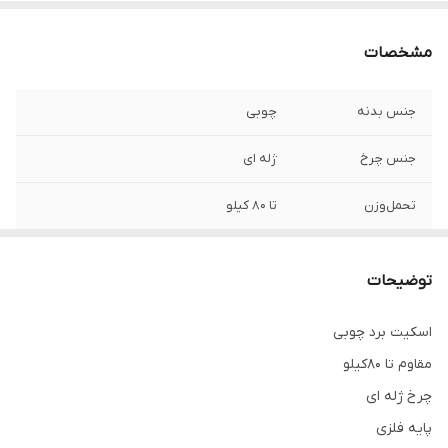
مشخصات
جنس بدنه
چوبی
جنس چرخ
ژله ای
تحمل‌وزن
تا ۸۰ کیلو
طرح اسکیت برد
برای انتخاب طرح تلگرام پیام دهید به شماره
های سایت
توضیحات
طول اسکیت برد
۹۰ سانتی متر
اسکیت برد چوبی
مقاوم تا ۸۰‌کیلو‌
چرخ ژله ای
پایه فلزی