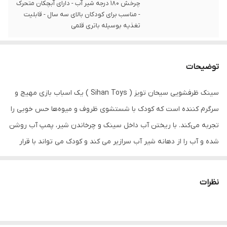
چرخش 180 درجه شیر آب - دارای آبچکان متحرک
- مناسب برای کودکان بالای سه سال - قابلیت
تغذیه بوسیله باتری قلمی
توضیحات
سینک ظرفشویی سیحان تویز ( Sihan Toys ) یک اسباب بازی مهیج و
سرگرم کننده است که کودک با شستشوی ظروف و میوه‌ها حس خوبی را
تجربه می‌کند. با ریختن آب داخل سینک و چرخاندن شیر، پمپ آب روشن
شده و آب را از دهانه شیر آب سرازیر می کند و کودک می تواند با قرار
دادن ظروف و میوه‌جات که داخل بسته بندی قرار دارد ، شروع به شستن
آنها کند. این محصول یک هدیه جذاب و جدید برای کودکان شما است. به
نظرات
همراه اسباب‌بازی سینک ظرفشویی اقلامی مانند سبد آبچکان هم ارسال
می‌شود که قابلیت جدا شدن را دارد. از مزیت‌های سینک سیحان تویز
قابلیت برگشت آب است که از مصرف بی‌رویه جلوگیری می‌کند. این