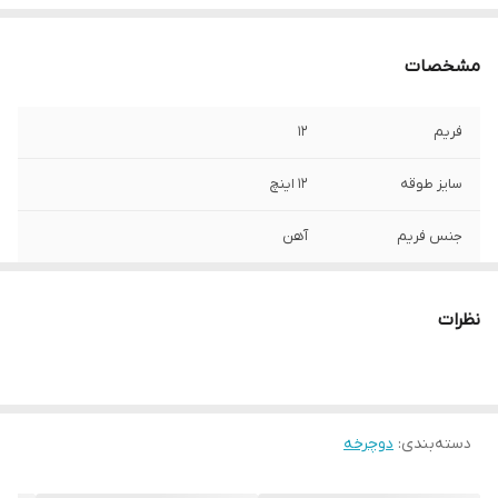
مشخصات
فریم
12
سایز طوقه
12 اینچ
جنس فریم
آهن
کمک فنر عقب
ندارد
نظرات
دسته دنده
ندارد
نوع دوچرخه
شهری
دسته‌بندی
:
دوچرخه
نوع ترمز
لقمه‌ای
کرپی
دارد