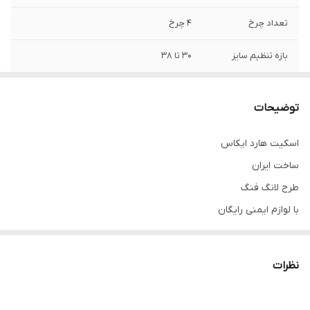
تعداد چرخ
۴ چرخ
بازه تنظیم سایز
۳۰ تا ۳۸
جنس چرخ
ژله ای
توضیحات
رده سنی
+5
اسکیت هارد ایکاس
ساخت ایران
طرح لانگ فنگ
با لوازم ایمنی رایگان
(زانو بند ،ارنج بند،کلاه ایمنی،مچ بند، کوله فوتبالی)
رویه هارد
نظرات
دارای دو فک
تیغه فلزی