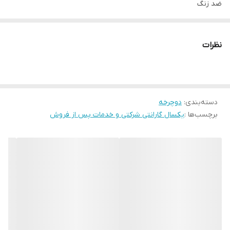
ضد زنگ
قابلیت تنظیم ارتفاع
دارای لوازم جانبی (قمقمه،سبد،کمکی،زین.....)
نظرات
به‌جز رنگ فوتبالی که فاقد لوازم جانبی کمکی قمقمه سبد پشتی و ترمز
میباشد
دسته‌بندی
:
دوچرخه
برچسب‌ها :
یکسال گارانتی شرکتی و خدمات پس از فروش