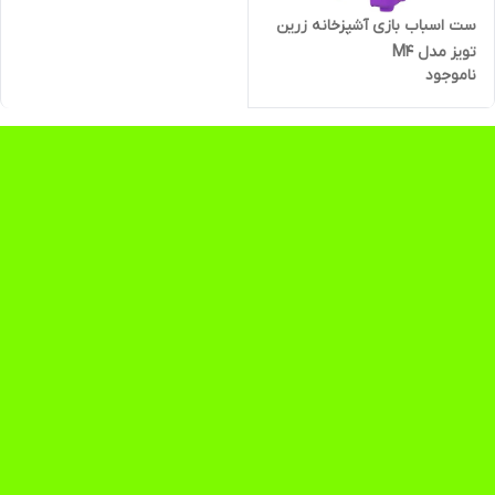
ست اسباب بازی آشپزخانه زرین
تویز مدل M4
ناموجود