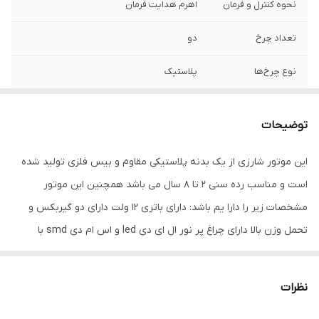
نحوه کنترل و فرمان
اهرم هدایت فرمان
تعداد چرخ
دو
نوع چرخ‌ها
پلاستیک
سایر توضیحات
دارای کمکی برای حفظ تعادل کودکان
توضیحات
ابعاد
93x36x52 سانتی‌متر
این موتور شارزی از یک بدنه پلاستیکی مقاوم و بیس فلزی تولید شده
است و مناسب رده سنی 2 تا 8 سال می باشد همچنین این موتور
مشخصات زیر را دارا یم باشد: دارای باتری 12 ولت دارای دو گیربکس و
تحمل وزن بالا دارای چراغ پر نور ال ای دی led و اس ام دی smd با
قابلیت اتصال (رم ،فلش ،سیم aux) دارای موزیک استارت با ده ملودی
متنوع دارای صندلی تمام چرم رده سنی 2 تا 8 سال دارای ارتفاع 63
نظرات
سانتی متر و طول 95 سانتی متر عرض 52 سانتی متر