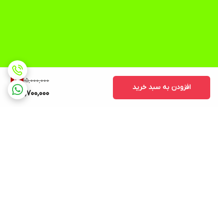
15,000,000
8
%
افزودن به سبد خرید
13,700,000
برگشت به بالا