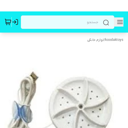
koodaktoys
/
لوازم خانگی