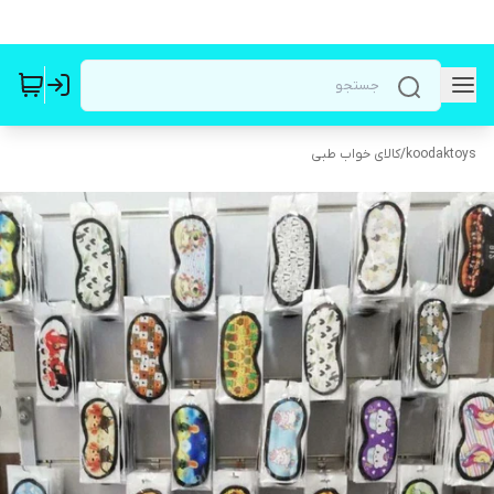
koodaktoys
/
کالای خواب طبی