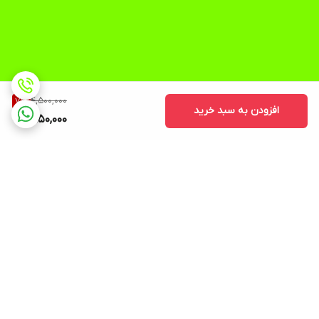
4,500,000
7
%
افزودن به سبد خرید
4,150,000
برگشت به بالا