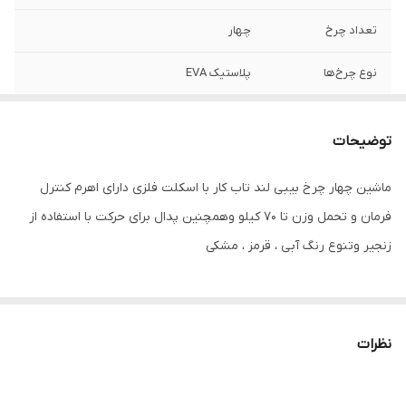
تعداد چرخ
چهار
نوع چرخ‌ها
پلاستیک EVA
امکانات همراه
دسته
توضیحات
محل قرارگیری پدال
مرکز
ماشین چهار چرخ بیبی لند تاب کار با اسکلت فلزی دارای اهرم کنترل
سایر توضیحات
دارای اسکلت فلزی به همراه قطعات پلاستیکی
فرمان و تحمل وزن تا 70 کیلو وهمچنین پدال برای حرکت با استفاده از
جنس چرخ از پلاستیک EVA دارای اهرم هدایت
فرمان مناسب برای سنین 2 تا 7 سال با ظرفیت
زنجیر وتنوع رنگ آبی ، قرمز ، مشکی
وزنی 50 کیلو گرم
ابعاد
80x50x60 سانتی‌متر
نظرات