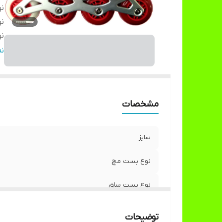
ن
ن
نو
تع
ن
قط
س
ام
مشخصات
مح
ت
سایز
نوع بست مچ
نوع بست ساق
نوع و ویژگی نگهدارنده و متصل‌کننده
توضیحات