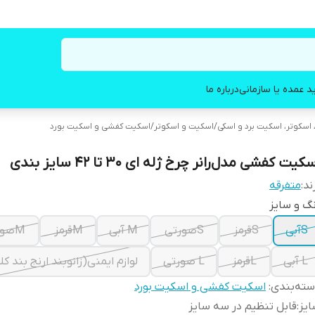
د عمده یا سازمانی
درباره ما
اسکوتر، اسکیت برد و اسکی
/
اسکیت و اسکوتر
/
اسکیت کفشی و اسکیت بورد
کیت کفشی مدل رانر چرخ ژله ای ۳۰ تا ۴۲ سایز بندی
ند:
متفرقه
گ و سایز
Sآبی
Sقرمز
Sصورتی
M آبی
Mقرمز
Mصورتی
L آبی
Lقرمز
L صورتی
لوازم ایمنی(زانوبند ارنج بند کلا
ته‌بندی
:
اسکیت کفشی و اسکیت بورد
یز
:
قابل تنظیم در سه سایز