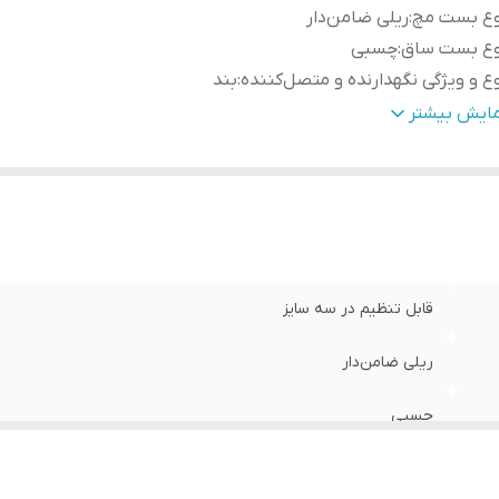
وع بست مچ
:
ریلی ضامن‌دار
وع بست ساق
:
چسبی
ع و ویژگی نگهدارنده و متصل‌کننده
:
بند
داد چرخ
:
چهار عدد
مایش بیشتر
ر چرخ
:
64
بک
:
نمایشی(Exhibition) , تفریحی(Fun)
کانات ایمنی و امنیتی
:
ترمز
ل قرارگیری ترمز
:
عقب
وضیحات
:
لوازم ایمنی(زانوبند،ارنج بند،کلاه) در تنوع نگی‌قابل انتخاب م
قابل تنظیم در سه سایز
ریلی ضامن‌دار
چسبی
بند