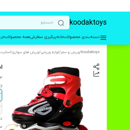
koodaktoys
دسته‌بندی محصولات
خانه
پیگیری سفارش
همه محصولات
خری
koodaktoys
/
ورزش و سفر
/
لوازم ورزشی
/
ورزش های سواری
/
اسکیت، 
اس
بر
رن
دس
سا