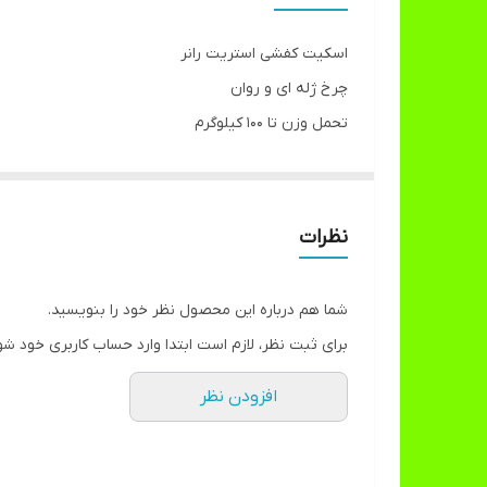
تعداد چرخ
اسکیت کفشی استریت رانر
قطر چرخ
چرخ ژله ای و روان
تحمل وزن تا ۱۰۰ کیلوگرم
سبک
لوازم جانبی و ایمنی در تنوع رنگی قابل انتخاب میباشد که
امکانات ایمنی و امنیتی
در ۳ سایز اسمال مدیوم لارج
S:30_34
محل قرارگیری ترمز
نظرات
M:34_38
توضیحات
L:38_42
شما هم درباره این محصول نظر خود را بنویسید.
در رنگ بندی قرمز ابی صورتی
برای ثبت نظر، لازم است ابتدا وارد حساب کاربری خود شو
افزودن نظر