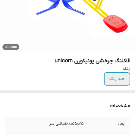
الاکلنگ چرخشی یونیکورن unicorn
رنگ
چند رنگ
مشخصات
ابعاد
۱۸۰x۵۵x۷۵سانتی متر