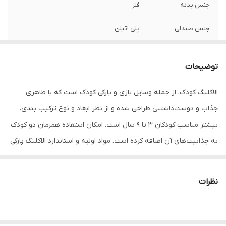
جنس بدنه
فلز
جنس صندلی
پلی اتیلن
وزن قابل تحمل
۹۰ کیلو
توضیحات
رده سنی
۲سال به بالا
الاکلنگ کودک، از جمله وسایل بازی و پارکی کودک است که با ظاهری
مناسب برای
حیاط،خانه های بازی، داخل منزل،مراکز تفریحی
جذاب و دوست‌داشتنی طراحی شده و از نظر ابعاد و نوع ترکیب بندی،
و اموزشی کودک و مهدکودک
بیشتر مناسب کودکان 3 تا 9 سال است. امکان استفاده همزمان دو کودک
ویژگی ها
قابلیت چرخش ۳۶۰ درجه قابل شست و شو
به جذابیت‌های آن اضافه کرده است. مواد اولیه و استاندارد الاکلنگ پارکی
مقاوم و با دوام دارای دسته های با روکش
فوم
دو نفره مانع از شکنندگی قطعات الاکلنگ کودک یونیکورن می‌شود و به
این ترتیب امکان آسیب رسانی آن در موقعیت‌ها و برخوردهای سخت به
نظرات
صفر می‌رسد. بنابراین می‌توان گفت که این متد برای تولید باعث می‌شود
تا فضایی کاملا ایمن برای بازی کودکان شکل بگیرد. طراحی ارگونومیک
لوازم بازی مهد کودک، تناسب کاملی به الاکلنگ پارکی دو نفره در نسبت با