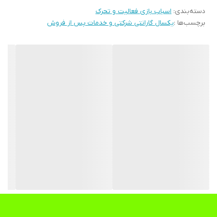
دسته‌بندی
:
اسباب بازی فعالیت و تحرک
آناتومی کودکان می‌دهد و کمک می‌کند تا راحت‌ترین شکل ممکن را در
برچسب‌ها :
یکسال گارانتی شرکتی و خدمات پس از فروش
بازی با الاکلنگ تعادلی تجربه کنند. الاکلنگ کودک ،با ترکیب رنگ های زیبا
و جذاب ب نظر هر کودکی را به خود جلب می کند. بدنه این محصول از
جنس فلز با دسته های پلاستیکی می باشد . کودک با قرار گرفتن در محیط
بازی و ارتباط با الاکلنگ پارکی لذت فراوانی را تجربه می کند. بدون شک
الاکلنگ از عناصر ضروری محیط بازی به شمار می آید چرا که چشمان
کودک مطمئنا همیشه به دنبال یک الاکلنگ زیباست .کودک هنگام بازی با
الاکلنگ انرژی بالایی مصرف می کند و باعث کاهش اختلالات عصبی و
پرخاشگری او می گردد. در الاکلنگ تعادلی کودک رنگ های شادی استفاده
شده و اقتضای سنی کودکان بوده که باعث جذب کودک به این محصولات
و تاثیر بالای این امر در روح و روان کودک شده است.همچنین ویژگی های
ارگونومیک، بالا بودن کیفیت متریال استفاده شده و بالا بودن امنیت و
سلامت کودک در تولید این تجهیزات و وسایل بازی کودکان به طور کامل
در نظر گرفته شده است