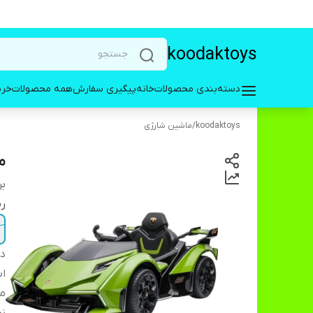
koodaktoys
دسته‌بندی محصولات
خانه
پیگیری سفارش
همه محصولات
خری
koodaktoys
/
ماشین شارژی
ما
بر
ر
دس
اب
م