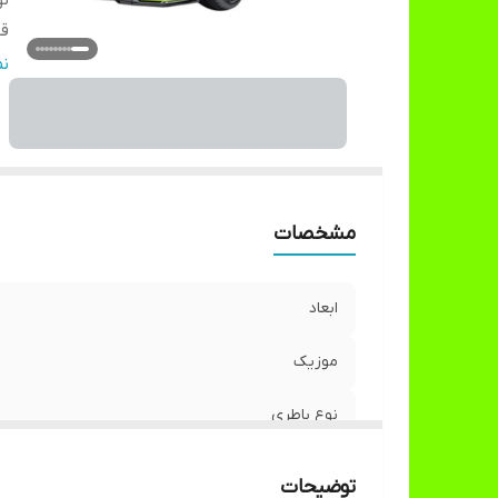
نو
ق
ق
ن
مشخصات
ابعاد
موزیک
نوع باطری
قابلیت ماشین
توضیحات