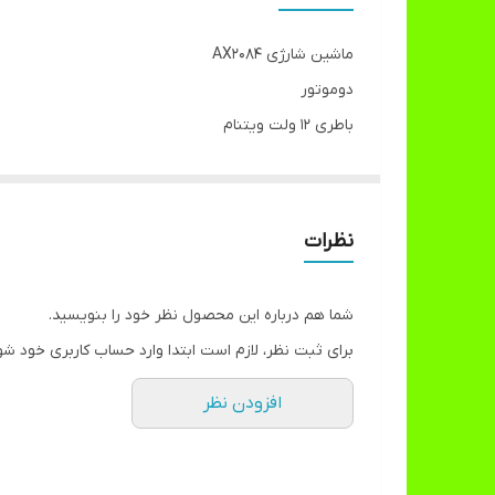
قابلیت های صوتی
ماشین شارژی AX2084
دوموتور
باطری 12 ولت ویتنام
صندلی چرم
ریموت
حرکت گهواره ای
نظرات
دستگیره حمل
اپلیکیشن موبایل
شما هم درباره این محصول نظر خود را بنویسید.
موزیک و اتصال به AUXوUSB
برای ثبت نظر، لازم است ابتدا وارد حساب کاربری خود شو
سایز 120*62*48
افزودن نظر