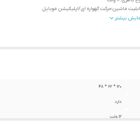
ع باطری
:
12 ولت
ابلیت ماشین
:
حرکت گهواره ای/اپلیکیشن موبایل
ابلیت های صوتی
:
اتصال به USB , AUX
مایش بیشتر
120 * 62 * 48
دارد
12 ولت
حرکت گهواره ای/اپلیکیشن موبایل