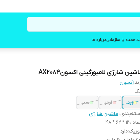
د عمده یا سازمانی
درباره ما
شین شارژی لامبورگینی اکسونAX2084
ند:
اکسون
نگ
زرد
قرمز
سبز
ته‌بندی
:
ماشین شارژی
عاد
:
120 * 62 * 48
وزیک
:
دارد