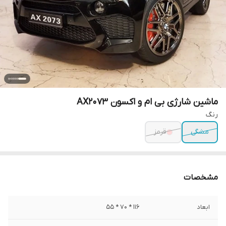
ماشین شارژی بی ام و اکسون AX2073
رنگ
مشگی
قرمز
مشخصات
ابعاد
116 * 70 * 55