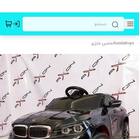
koodaktoys
/
ماشین شارژی