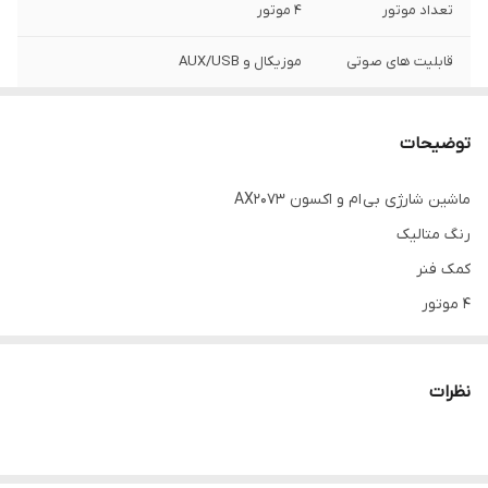
تعداد موتور
4 موتور
قابلیت های صوتی
موزیکال و AUX/USB
باطری
12 ولت
توضیحات
قابلیت ماشین
کمک فنر/سوییچ/حرکت گهواره ای/اپلیکیشن
موبایل/ریموت کنترل
ماشین شارژی بی ام و اکسون AX2073
رنگ متالیک
کمک فنر
4 موتور
باطری 12 ولت ویتنام
شاسی بلند
نظرات
چراغ کیلومتر
سوییچ
صندلی چرم