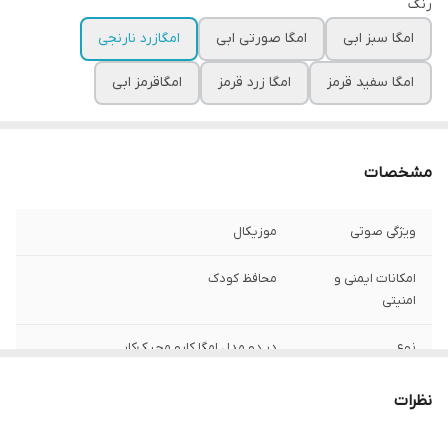
رنگ
امگا سبز ابی
امگا صورتی ابی
امگا‌زرد نارنجی
امگا سفید قرمز
امگا زرد قرمز
امگا‌قرمز ابی
مشخصات
ویژگی صوتی
موزیکال
امکانات ایمنی و
محافظ کودک
امنیتی
نوع
در دو مدل امگا کار‌و مجیک‌کار
نظرات