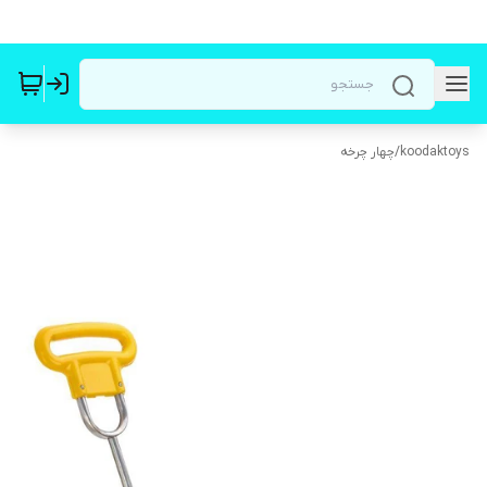
koodaktoys
/
چهار چرخه