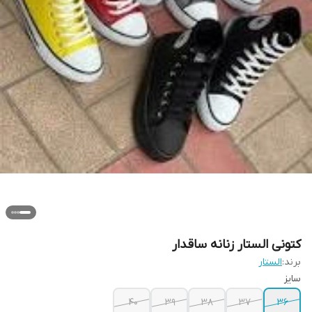
کتونی الستار زنانه ساقدار
برند:
الستار
سایز
۴۰
۳۹
۳۸
۳۷
۳۶