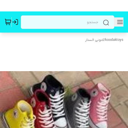
koodaktoys
/
کتونی الستار