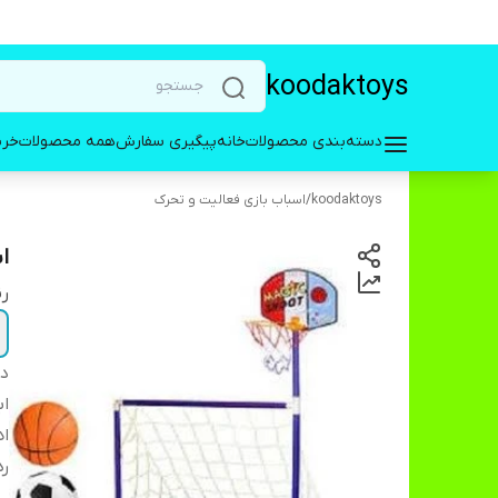
koodaktoys
دسته‌بندی محصولات
خانه
پیگیری سفارش
همه محصولات
خری
koodaktoys
/
اسباب بازی فعالیت و تحرک
ا
رن
دس
اب
ا
ر