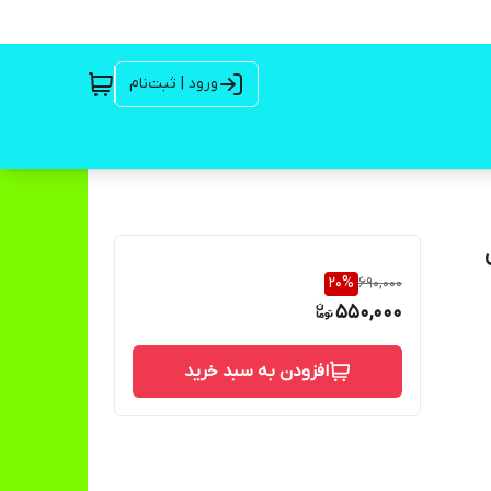
ورود | ثبت‌نام
20
%
690,000
550,000
افزودن به سبد خرید