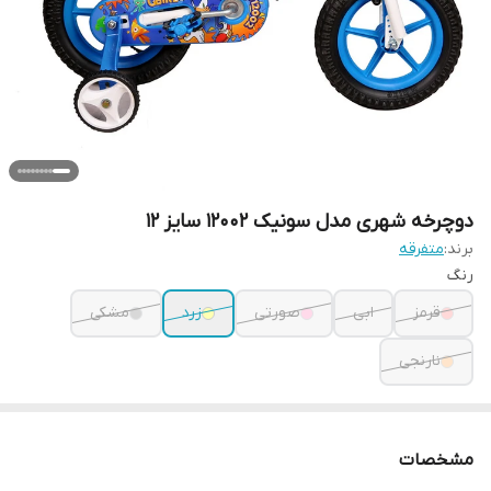
دوچرخه شهری مدل سونیک 12002 سایز 12
برند:
متفرقه
رنگ
قرمز
ابی
صورتی
زرد
مشکی
نارنجی
مشخصات