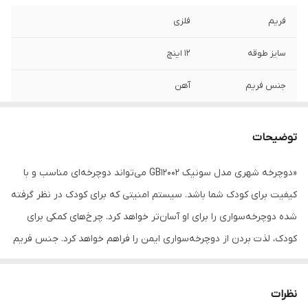
فریم
فلزی
سایز طوقه
12 اینچ
جنس فریم
آهن
کمک فنر عقب
ندارد
توضیحات
گریپ
ندارد
«دوچرخه شهری مدل سونیک GB12002 می‌تواند دوچرخه‌ای مناسب و با
میله زین
دارد
کیفیت برای کودک شما باشد. سیستم امنیتی که برای کودک در نظر گرفته
دسته دنده
ندارد
شده دوچرخه‌سواری را برای او آسان‌تر خواهد کرد. چرخ‌های کمکی برای
کودک، لذت بردن از دوچرخه‌سواری ایمن را فراهم خواهد کرد. جنس فریم
نوع دوچرخه
شهری
دوچرخه شهری از فلز است. فلز بدنه دوچرخه را سفت و محکم می‌کند اما
مناسب برای گروه
کودکان
وزن بیشتری دارد این وزن زیاد باعث تعادل بیشتر کودک هنگام
نظرات
سنی
دوچرخه‌سواری می‌شود و با خیال راحت با سرعت بالا نیز رکاب میزند و در