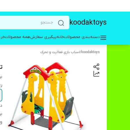
koodaktoys
دسته‌بندی محصولات
خانه
پیگیری سفارش
همه محصولات
خری
koodaktoys
/
اسباب بازی فعالیت و تحرک
ت
بر
ر
دس
بر
و