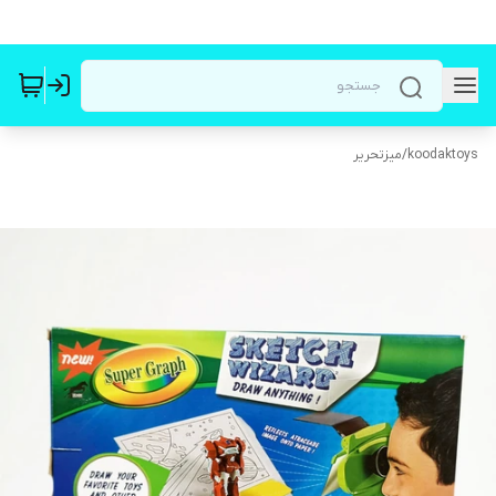
koodaktoys
/
میز‌تحریر