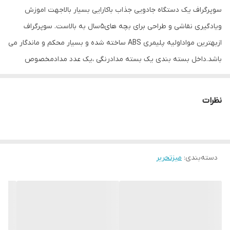
سوپرگراف یک دستگاه جادویی جذاب باکارایی بسیار بالاجهت اموزش
ویادگیری نقاشی و طراحی برای بچه های۵سال به بالاست. سوپرگراف
ازبهترین مواداولیه پلیمری ABS ساخته شده و بسیار محکم و ماندگار می
باشد.داخل بسته بندی یک بسته مدادرنگی ،یک عدد مدادمخصوص
نقاشی وطراحی، سه عددبروشورکامل جهت راهنمایی کار بادستگاه به سه
زبان فارسی،عربی،انگلیسی ،پنج عددتصاویر اماده شده جهت اموزش
نظرات
اولیه و پنج عددکاغذA4 جهت شروع به کار قرار داده شده است.
بااطمینان میتوان گفت که سوپرگراف تنهادستگاهی است که هم برای
اموزش ویادگیری نقاشی وطراحی وهم یک اسباب بازی فوق العاده جذاب
دسته‌بندی
:
میز‌تحریر
برای بچه هامحسوب میشود. بچه ها بااین دستگاه بسیارراحت میتوانند
سطح یادگیری نقاشی وطراحی واوج خلاقیت خودرابا ان به نمایش
بگذارند ومی توانند به صورت کاملا حرفه ای نقاشی وطراحی
رایادبگیرند،ونیازی به کلاس اموزش نقاشی وطراحی نخواهند داشت،
همچنین این دستگاه باتوجه به کارایی بالایی که دارد برای بچه ها