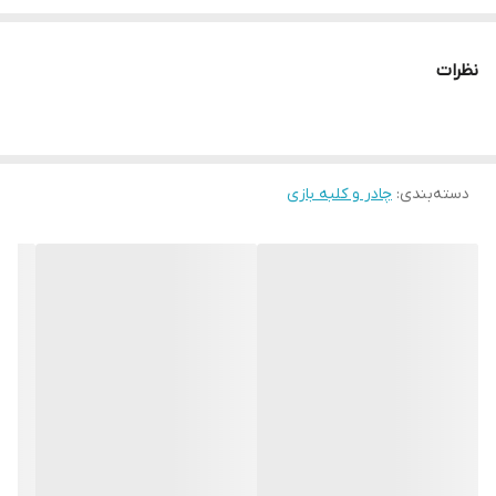
ابعاد 97*75*120
باتهیه چادر کلبه کودک می تواند ساعتها با بردن اسباب بازیهای خود به
نظرات
داخل آن وقت خود را گذرانده و لذت و طعم استقلال را بچشد
این چادر ها به راحتی و در عرض 5 دقیقه سرهم می گردد
دسته‌بندی
:
چادر و کلبه بازی