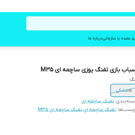
د عمده یا سازمانی
درباره ما
سباب بازی تفنگ یوزی ساچمه ای M35
نگ
مشکی
ته‌بندی
:
تفنگ ساچمه ای
چسب‌ها :
تفنگ ساچمه ای
،
تفنگ ساچمه ای M35