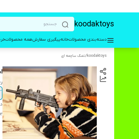
koodaktoys
دسته‌بندی محصولات
خانه
پیگیری سفارش
همه محصولات
خری
koodaktoys
/
تفنگ ساچمه ای
ا
ر
دس
بر