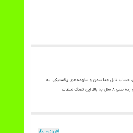
ق، خشاب قابل جدا شدن و ساچمه‌های پلاستیکی، یه
اسباب‌بازی ایمن و پرهیجان برای بازی‌های گروهیه. جعبه‌اش با ابعاد 32×18×6 سانتی‌متر، حمل و نگهداریش رو آسون کرده. مناسب برای رده سنی 8 سال به بالا، این تفنگ لحظات
افزودن نظر