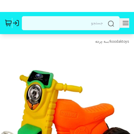
koodaktoys
/
سه‌ چرخه