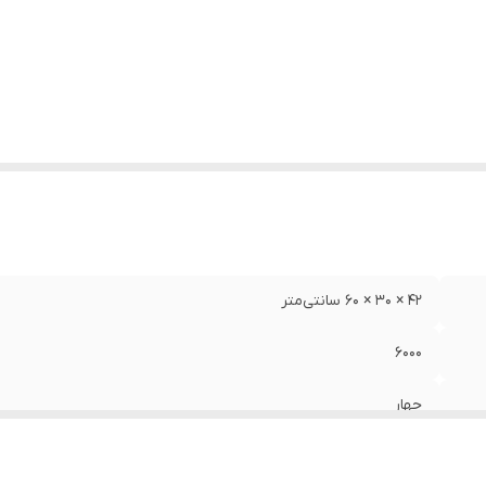
42 × 30 × 60 سانتی‌متر
6000
چهار
پلاستیک