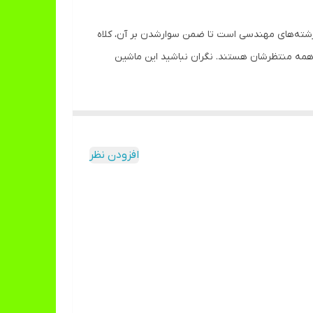
ی بالای سه سال و عاشق رشته‌های مهندسی است تا ضمن سوارشدن بر آن، کلاه
 و همه منتظرشان هستند. نگران نباشید این ماشین
و هل دهند یا با استفاده از جعبه‌ابزار بامزه‌ای که
پشتی ماشین وصل کرد یا آن را روی قسمت نشیمنگاه
افزودن نظر
شرکت «زرین تویز»، سازنده‌ی این کامیون، شرکتی ایرانی است که بیش از 40 سال از فعالیت اولیه‌اش می‌گذرد. این شرکت از سال 1370 شروع به ساخت اسباب‌بازی کرد و در سال 1386 موفق به
ایه صادر کند.