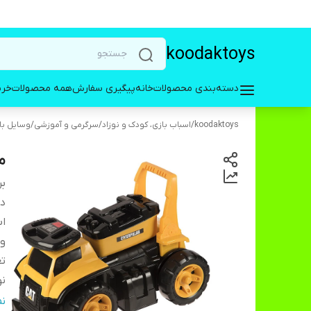
koodaktoys
دسته‌بندی محصولات
خانه
پیگیری سفارش
همه محصولات
خری
koodaktoys
/
اسباب بازی، کودک و نوزاد
/
سرگرمی و آموزشی
/
وسایل با
ما
بر
دس
اب
و
تع
نو
ر
ن