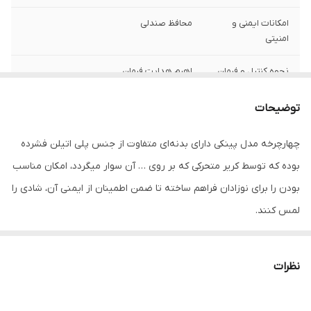
امکانات ایمنی و
محافظ صندلی
امنیتی
نحوه کنترل و فرمان
اهرم هدایت فرمان
تعداد چرخ
چهار
توضیحات
نوع چرخ‌ها
پلاستیک
چهارچرخه مدل پینکی دارای بدنه‌ای متفاوت از جنس پلی اتیلن فشرده
بوده که توسط کریر متحرکی که بر روی … آن سوار میگردد، امکان مناسب
امکانات همراه
سایبان
بودن را برای نوزادان فراهم ساخته تا ضمن اطمینان از ایمنی آن، شادی را
سایر توضیحات
قابلیت جدا شدن صندلی محافظ و استفاده
لمس کنند.
بیشتر بچه از ماشین با کریر متحرک مناسب برای
1 سال تا 2 سال بدون کریر متحرک مناسب برای 2
تا 4 سال سایبان قابل چرخش اهرم هدایت
کمربند محافظ دارای چند سرگرمی روی فرمان
نظرات
ابعاد
63x36x50 سانتی‌متر