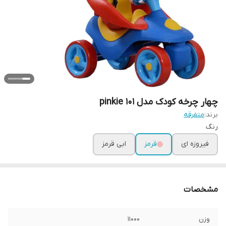
چهار چرخه کودک مدل pinkie 101
برند:
متفرقه
رنگ
فیروزه ای
قرمز
ابی قرمز
مشخصات
وزن
11000