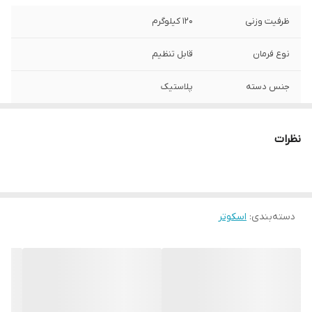
ظرفیت وزنی
120 کیلوگرم
نوع فرمان
قابل تنظیم
جنس دسته
پلاستیک
تعداد چرخ
2 عدد
نظرات
امکانات ایمنی و
ترمز
امنیتی
امکانات همراه
دستگیره
دسته‌بندی
:
اسکوتر
ابعاد بسته‌بندی
15*30*80 سانتی‌متر
وزن بسته‌بندی
4500 گرم
جنس
آلومینیوم