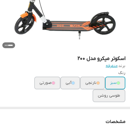
اسکوتر میکرو مدل 200
برند:
متفرقه
رنگ
سبز
نارنجی
آبی
صورتی
طوسی روشن
مشخصات