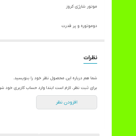
موتور شارژی کروز
دو‌موتوره و پر قدرت
چراغدار و‌موزیکال
باطری ۱۲‌ولت
با قابلیت flash,aux,sd,
نظرات
۱۰‌موزیک ذخیره خود موتور
دنده جلو و دنده عقب
شما هم درباره این محصول نظر خود را بنویسید.
شارژر اداپتور ندارد
برای ثبت نظر، لازم است ابتدا وارد حساب کاربری خود شو
تحمل وزن ۵۰‌کیلو
افزودن نظر
دارای کمکی برای حفظ تعادل کودک
مناسب برای سنین ۲ تا ۸ سال