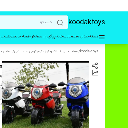
koodaktoys
دسته‌بندی محصولات
خانه
پیگیری سفارش
همه محصولات
خری
koodaktoys
/
اسباب بازی، کودک و نوزاد
/
سرگرمی و آموزشی
/
وسایل با
موت
بر
ر
دس
شا