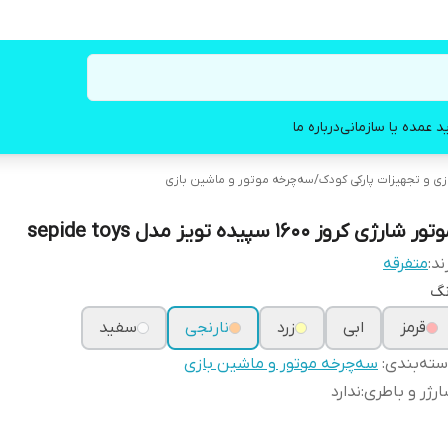
د عمده یا سازمانی
درباره ما
زی و تجهیزات پارکی کودک
/
سه‌چرخه موتور و ماشین بازی
ور شارژی کروز ۱۶۰۰ سپیده تویز مدل sepide toys
ند:
متفرقه
نگ
قرمز
ابی
زرد
نارنجی
سفید
ته‌بندی
:
سه‌چرخه موتور و ماشین بازی
رژر و باطری
:
ندارد