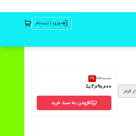
ورود | ثبت‌نام
9
%
2,300,000
2,090,000
ر قرمز
افزودن به سبد خرید