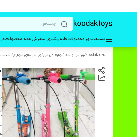
koodaktoys
دسته‌بندی محصولات
خانه
پیگیری سفارش
همه محصولات
خری
koodaktoys
/
ورزش و سفر
/
لوازم ورزشی
/
ورزش های سواری
/
اسکیت، 
ا
ر
دس
تر
نو