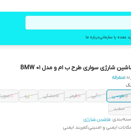
د عمده یا سازمانی
درباره ما
اشین شارژی سواری طرح ب ام و مدل BMW 01
ند:
متفرقه
نگ
طوسی
آبی
قرمز
مشکی
زرد
صورت
سفید
ته‌بندی
:
ماشین شارژی
کانات ایمنی و امنیتی
:
کمربند ایمنی