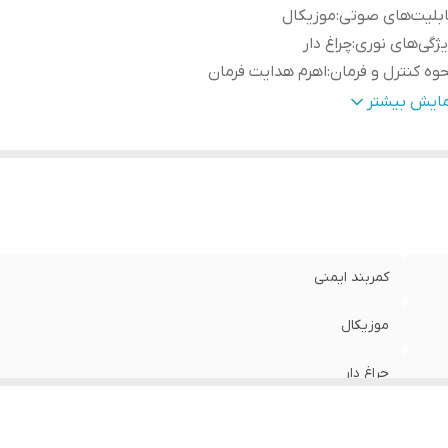
بلیت‌های صوتی
:
موزیکال
ژگی‌های نوری
:
چراغ دار
وه کنترل و فرمان
:
اهرم هدایت فرمان
داد چرخ
:
چهار
مایش بیشتر
یر
وضیحات
:
پدال کنترل حرکت 5-قابلیت 
کودکان بالاتر از 2 سال 7-قابلیت تحم
ساعت نیاز به شارژ دارد.
عاد
:
810x420x370 سانتی‌متر
کمربند ایمنی
موزیکال
چراغ دار
اهرم هدایت فرمان