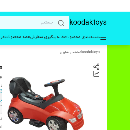
koodaktoys
دسته‌بندی محصولات
خانه
پیگیری سفارش
همه محصولات
خری
koodaktoys
/
ماشین شارژی
م
بر
ر
دس
ام