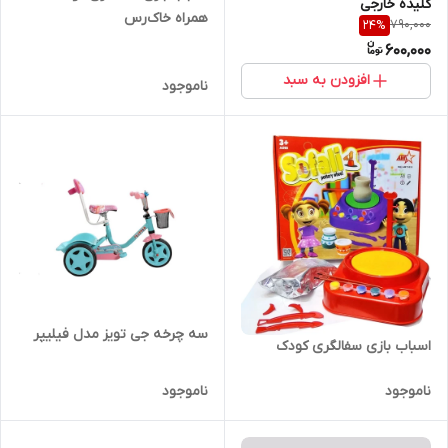
کلیده خارجی
همراه خاک‌رس
790,000
24
%
600,000
افزودن به سبد
ناموجود
سه چرخه جی تویز مدل فیلیپر
اسباب بازی سفالگری کودک
ناموجود
ناموجود