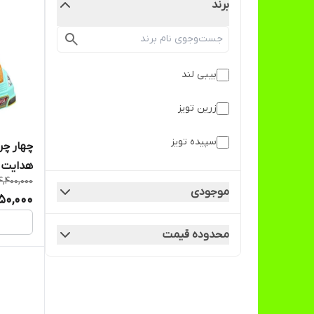
برند
بیبی لند
زرین تویز
سپیده تویز
هدایت
4,400,000
موجودی
50,000
محدوده قیمت