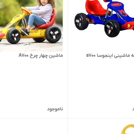
ماشینی اینجوسا a700
ماشین چهار چرخ A700
ناموجود