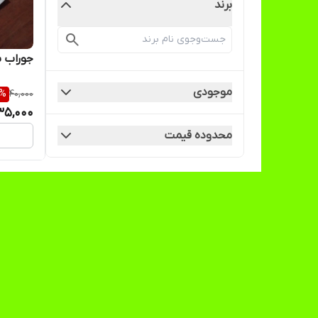
برند
جوراب 
موجودی
%
40,000
35,000
محدوده قیمت