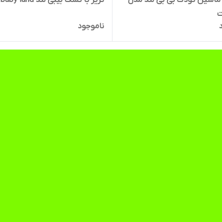
ماشین کودک بی بی لند مدل
کریر با تشک بیبی لند baby land
ت
ناموجود