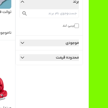
برند
توالت ف
بیبی لند
ناموجود
موجودی
محدوده قیمت