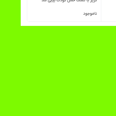
کریر با تشک حمل کودک بیبی لند
ناموجود