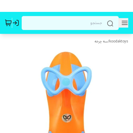
koodaktoys
/
سه چرخه