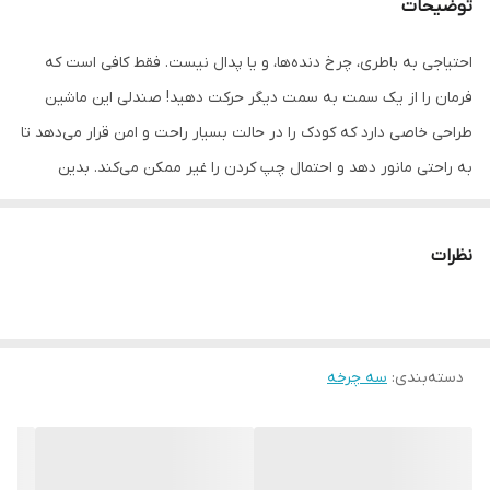
توضیحات
احتیاجی به باطری، چرخ دنده‌ها، و یا پدال نیست. فقط کافی است که
فرمان را از یک سمت به سمت دیگر حرکت دهید! صندلی این ماشین
طراحی خاصی دارد که کودک را در حالت بسیار راحت و امن قرار می‌دهد تا
به راحتی مانور دهد و احتمال چپ کردن را غیر ممکن می‌کند. بدین
ترتیب بچه‌ها می‌توانند در داخل و خارج از خانه روی سطوح صاف و
هموار بازی کنند. Loop Car یک اسباب بازی عجیب و است که با استفاده
نظرات
از نیروهای طبیعی اینرسی، نیروی گریز از مرکز، اصطکاک، و قدرت انسان
کار می‌کند. Loop Car‌های پلی فکتوری برخلاف مدل‌های قدیمی با
چرخ‌های ژله‌ای تولید شده و همین باعث افزایش عمر وسیله شما تا 5
دسته‌بندی
:
سه چرخه
برابر می‌شود. ضمن اینکه مثل چرخ‌های پلاستیکی سر و صدا تولید
نمی‌کند و می‌توانید در آپارتمان با خیال راحت بدون نگرانی از ایجاد
مزاحمت برای همسایه‌ها از آن استفاده کنید. این وسیله تا 100 کیلوگرم
وزن را تحمل می‌کند.