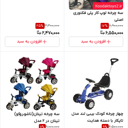
سه چرخه لوپ کار پلی فکتوری
اصلی
3,300,000
7,900,000
25
%
17
%
2,470,000
6,550,000
افزودن به سبد
افزودن به سبد
چهار چرخه کودک بیبی لند مدل
سه چرخه تیتان(تاشو،روکو)
تاپکار با دسته هدایت
تیتان در ۲ مدل
9,000,000
4,500,000
11
%
9
%