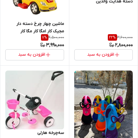
دسته هدایت والدین
ماشین چهار چرخ دسته دار
مجیک کار امگا کار مگا کار
4,500,000
3,600,000
11
%
22
%
3,990,000
2,800,000
افزودن به سبد
افزودن به سبد
سه‌چرخه هارلی