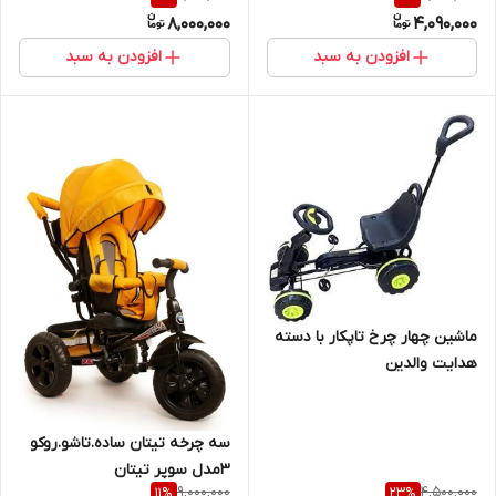
8,000,000
4,090,000
افزودن به سبد
افزودن به سبد
ماشین چهار چرخ تاپکار با دسته
هدایت والدین
سه چرخه تیتان ساده.تاشو.روکو
3مدل سوپر تیتان
9,000,000
4,500,000
11
%
23
%