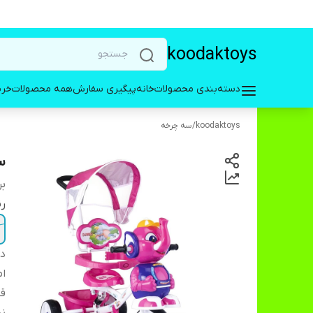
koodaktoys
دسته‌بندی محصولات
خانه
پیگیری سفارش
همه محصولات
خری
koodaktoys
/
سه چرخه
س
بر
ر
دس
ام
قا