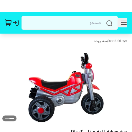
koodaktoys
/
سه چرخه