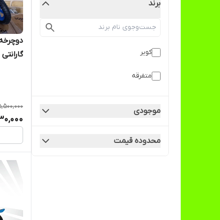
برند
کویر
گارانتی 
متفرقه
5,500,000
موجودی
30,000
محدوده قیمت