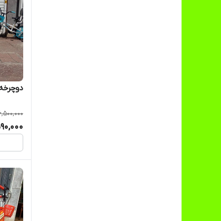
دوچرخه اسپیو
6,500,000
90,000