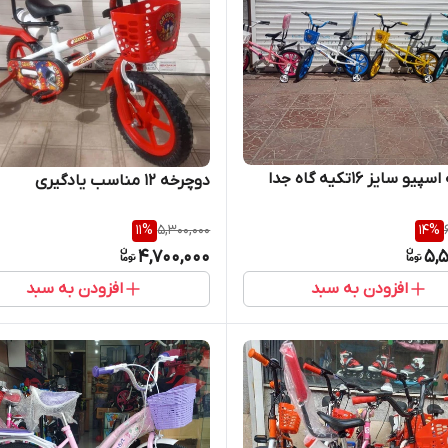
 سایز ۱۶تکیه گاه جدا
دوچرخه ۱۲ مناسب یادگیری
11
%
5,300,000
14
%
4,700,000
5,5
افزودن به سبد
افزودن به سبد