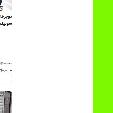
سونیک ت
4,300,000
90,000