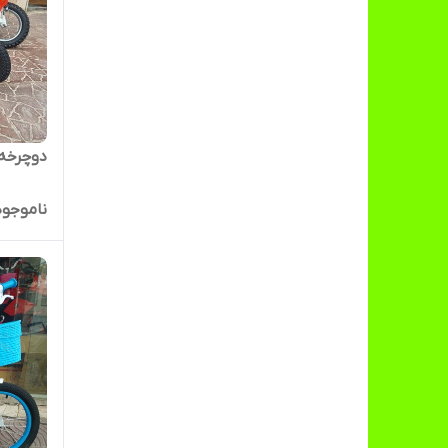
دوچرخه ۱۲ جی تویز استاند
ناموجود