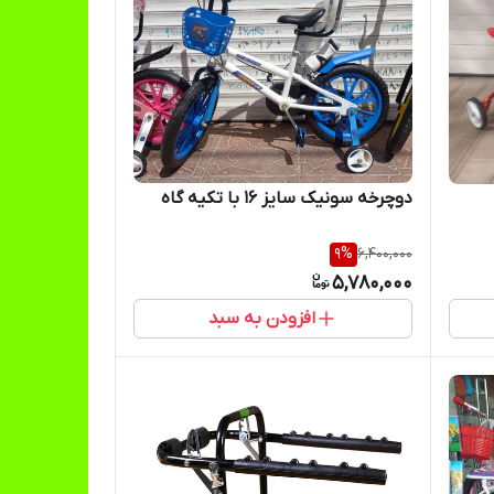
دوچرخه سونیک سایز ۱۶ با تکیه گاه
9
%
6,400,000
5,780,000
افزودن به سبد