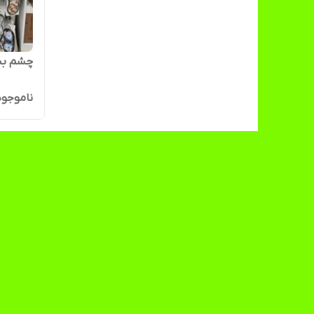
چشم بند فانت
ناموجود