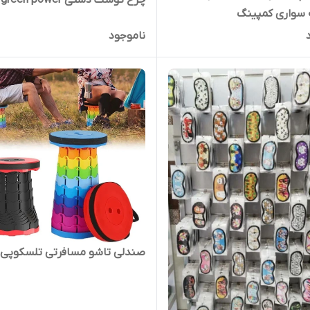
چرخ گوشت دستی green power
 سواری کمپینگ
ناموجود
صندلی تاشو مسافرتی تلسکوپی