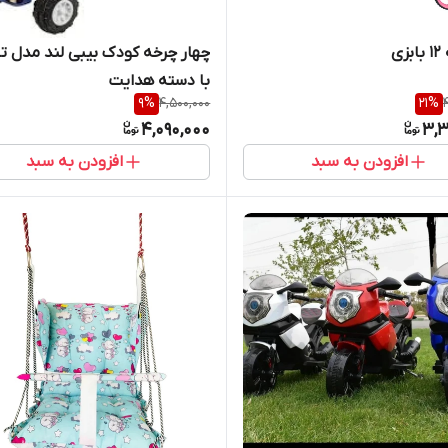
ی
چهار چرخه کودک بیبی لند مدل تا
با دسته هدایت
9
%
4,500,000
21
%
4,090,000
3,3
افزودن به سبد
افزودن به سبد