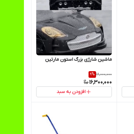
ماشین شارژی بزرگ استون مارتین
9
%
18,000,000
16,300,000
افزودن به سبد