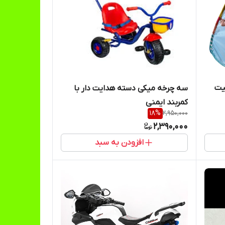
یت
سه چرخه میکی دسته هدایت دار با
کمربند ایمنی
18
%
2,950,000
2,390,000
افزودن به سبد