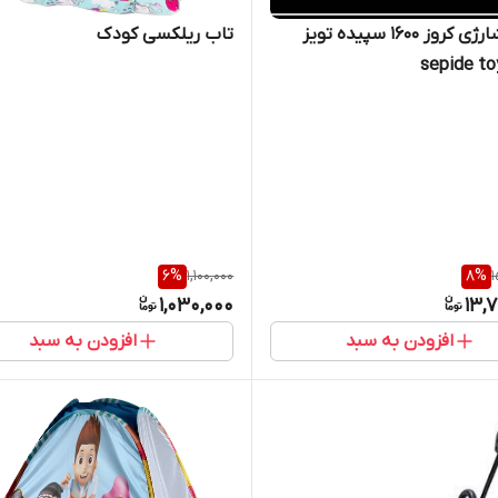
موتور شارژی کروز ۱۶۰۰ سپیده تویز
تاب ریلکسی کودک
6
%
1,100,000
8
%
1
1,030,000
13,
افزودن به سبد
افزودن به سبد