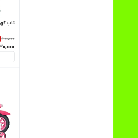
تاب گهو
1,200,000
030,000