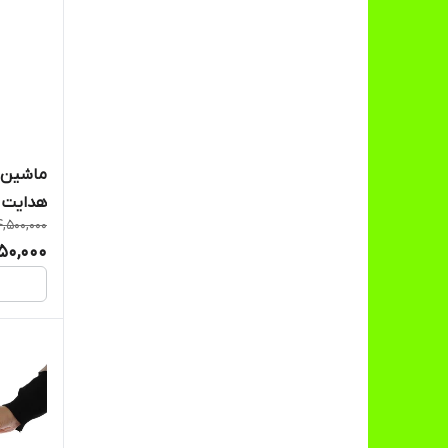
ماشین چ
هدایت 
4,500,000
50,000