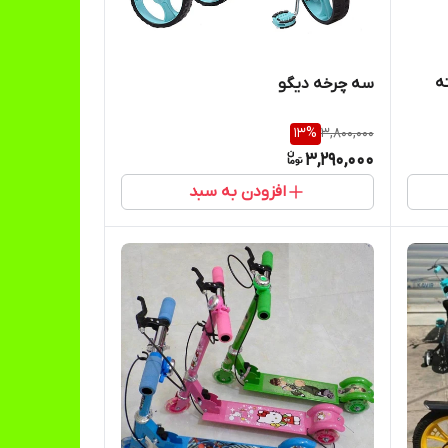
ه
سه چرخه دیگو
13
%
3,800,000
3,290,000
افزودن به سبد