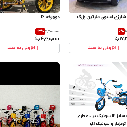
ارژی استون مارتین بزرگ
دوچرخه ۱۶
23
%
6,500,000
6
%
1
4,990,000
17,
افزودن به سبد
افزودن به سبد
دوچرخه سایز ۱۲ سونیک در دو طرح
رمزدار و سونیک اکو