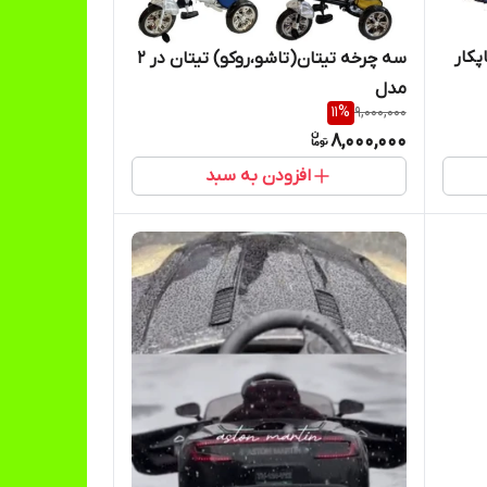
پکار
سه چرخه تیتان(تاشو،روکو) تیتان در ۲
مدل
11
%
9,000,000
8,000,000
افزودن به سبد