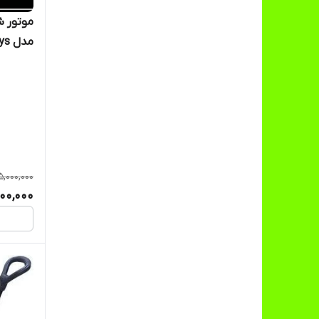
مدل sepide toys
5,000,000
700,000