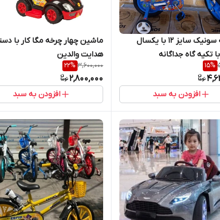
دوچرخه سونیک سایز ۱۲ با یکسال
ماشین چهار چرخه مگا کار با دست
با تکیه گاه جداگانه
هدایت والدین
22
%
3,600,000
15
%
2,800,000
4,6
افزودن به سبد
افزودن به سبد