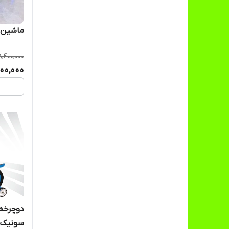
پارس
ماشین ش
دلیجان
8,400,000
200,000
رجال
زرین تویز
سپیده تویز
کویر
مانلی
متفرقه
سونیک ت