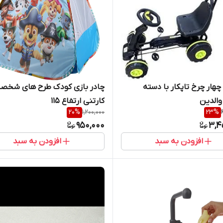
هار چرخ تاپکار با دسته
چادر بازی کودک طرح های شخص
والدین
کارتنی ارتفاع ۱۱۵
20
%
1,200,000
23
%
950,000
3,4
افزودن به سبد
افزودن به سبد