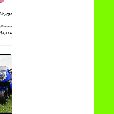
دوچرخه ۱۲ بابز
4,300,000
90,000