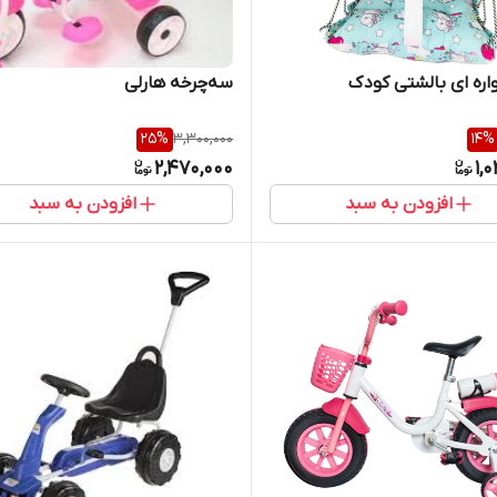
اره ای بالشتی کودک
سه‌چرخه هارلی
25
%
3,300,000
14
%
2,470,000
1,
افزودن به سبد
افزودن به سبد