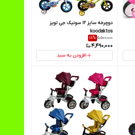
دوچرخه سایز ۱۲ سونیک جی تویز
koodaktos
18
%
5,500,000
4,490,000
افزودن به سبد