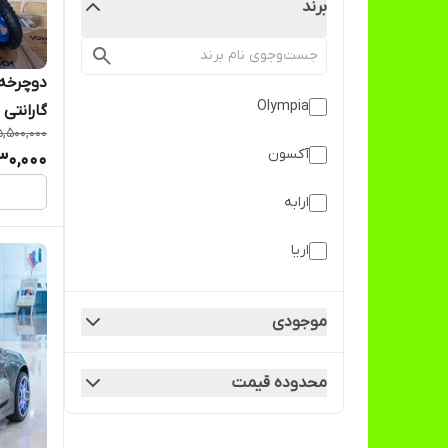
برند
Olympia
گارانتی 
5,500,000
آکسون
30,000
ارابه
اریا
اکسون
موجودی
ای کاس
محدوده قیمت
بیبی لند
بیبی لند